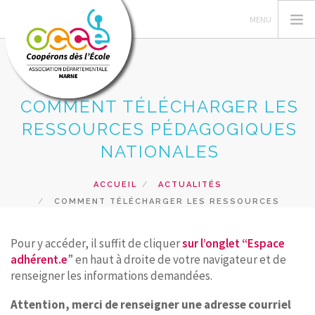
COMMENT TÉLÉCHARGER LES
VOTRE AD51
RESSOURCES PÉDAGOGIQUES
PEDAGOGIE COOPERATIVE
NATIONALES
GERER LA COOPERATIVE
ACCUEIL
ACTUALITÉS
COOP' INFOS
COMMENT TÉLÉCHARGER LES RESSOURCES
RESSOURCES-AGENDAS COOP
PÉDAGOGIQUES NATIONALES
PRÊT & SERVICES
Pour y accéder, il suffit de cliquer
sur l’onglet “Espace
adhérent.e
” en haut à droite de votre navigateur et de
RECHERCHER
renseigner les informations demandées.
CONTACT
Attention, merci de renseigner une adresse courriel