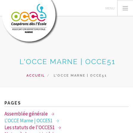
VOTRE AD51
L'OCCE MARNE | OCCE51
PEDAGOGIE COOPERATIVE
GERER LA COOPERATIVE
ACCUEIL
L'OCCE MARNE | OCCE51
COOP' INFOS
RESSOURCES-AGENDAS COOP
PRÊT & SERVICES
PAGES
RECHERCHER
Assemblée générale
L'OCCE Marne | OCCE51
CONTACT
Les statuts de l'OCCE51