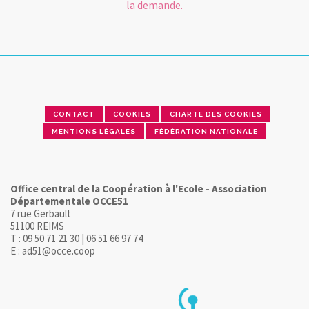
la demande.
CONTACT
COOKIES
CHARTE DES COOKIES
MENTIONS LÉGALES
FÉDÉRATION NATIONALE
Office central de la Coopération à l'Ecole - Association
Départementale OCCE51
7 rue Gerbault
51100 REIMS
T : 09 50 71 21 30 | 06 51 66 97 74
E : ad51@occe.coop