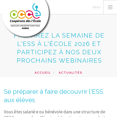
PRÉPAREZ LA SEMAINE DE
L'ESS À L'ÉCOLE 2026 ET
VOTRE AD51
PARTICIPEZ À NOS DEUX
PEDAGOGIE COOPERATIVE
PROCHAINS WEBINAIRES
GERER LA COOPERATIVE
COOP' INFOS
ACCUEIL
ACTUALITÉS
PRÉPAREZ LA SEMAINE DE L'ESS À L'ÉCOLE 2026 ET
RESSOURCES-AGENDAS COOP
PARTICIPEZ À NOS DEUX PROCHAINS WEBINAIRES
PRÊT & SERVICES
Se préparer à faire découvrir l'ESS
aux élèves
RECHERCHER
CONTACT
Vous êtes salarié·e ou bénévole dans une structure de