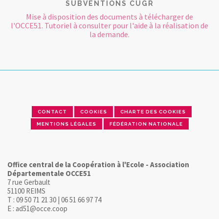
SUBVENTIONS CUGR
Mise à disposition des documents à télécharger de
l'OCCE51. Tutoriel à consulter pour l'aide à la réalisation de
la demande.
CONTACT
COOKIES
CHARTE DES COOKIES
MENTIONS LÉGALES
FÉDÉRATION NATIONALE
Office central de la Coopération à l'Ecole - Association
Départementale OCCE51
7 rue Gerbault
51100 REIMS
T : 09 50 71 21 30 | 06 51 66 97 74
E : ad51@occe.coop