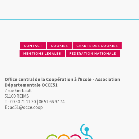
CONTACT
COOKIES
CHARTE DES COOKIES
MENTIONS LÉGALES
FÉDÉRATION NATIONALE
Office central de la Coopération à l'Ecole - Association
Départementale OCCE51
7 rue Gerbault
51100 REIMS
T : 09 50 71 21 30 | 06 51 66 97 74
E : ad51@occe.coop