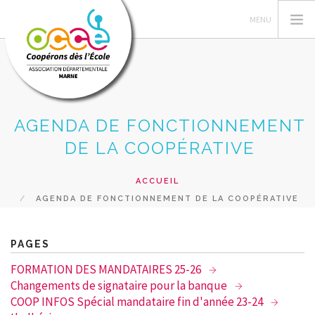
AGENDA DE FONCTIONNEMENT
VOTRE AD51
DE LA COOPÉRATIVE
PEDAGOGIE COOPERATIVE
GERER LA COOPERATIVE
ACCUEIL
COOP' INFOS
AGENDA DE FONCTIONNEMENT DE LA COOPÉRATIVE
RESSOURCES-AGENDAS COOP
PRÊT & SERVICES
PAGES
RECHERCHER
FORMATION DES MANDATAIRES 25-26
Changements de signataire pour la banque
CONTACT
COOP INFOS Spécial mandataire fin d'année 23-24