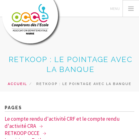
VOTRE AD51
RETKOOP : LE POINTAGE AVEC
PEDAGOGIE COOPERATIVE
LA BANQUE
GERER LA COOPERATIVE
ACCUEIL
RETKOOP : LE POINTAGE AVEC LA BANQUE
COOP' INFOS
RESSOURCES-AGENDAS COOP
PRÊT & SERVICES
PAGES
RECHERCHER
Le compte rendu d'activité CRF et le compte rendu
d'activité CRA
CONTACT
RETKOOP OCCE