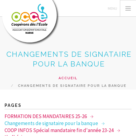
CHANGEMENTS DE SIGNATAIRE
VOTRE AD51
POUR LA BANQUE
PEDAGOGIE COOPERATIVE
GERER LA COOPERATIVE
ACCUEIL
COOP' INFOS
CHANGEMENTS DE SIGNATAIRE POUR LA BANQUE
RESSOURCES-AGENDAS COOP
PRÊT & SERVICES
PAGES
RECHERCHER
FORMATION DES MANDATAIRES 25-26
Changements de signataire pour la banque
CONTACT
COOP INFOS Spécial mandataire fin d'année 23-24